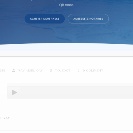
re d'étude sur texte dans la co
 GAY – TOLDOT 5786
2025
RAV ARIEL GAY
TOLEDOT
0 COMMENT
V GAY