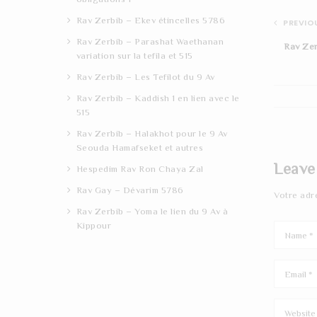
Rav Zerbib – Ekev étincelles 5786
PREVIOU
Rav Zerbib – Parashat Waethanan
Rav Zer
variation sur la tefila et 515
Rav Zerbib – Les Tefilot du 9 Av
Rav Zerbib – Kaddish 1 en lien avec le
515
Rav Zerbib – Halakhot pour le 9 Av
Seouda Hamafseket et autres
Leave
Hespedim Rav Ron Chaya Zal
Rav Gay – Dévarim 5786
Votre adr
Rav Zerbib – Yoma le lien du 9 Av à
Kippour