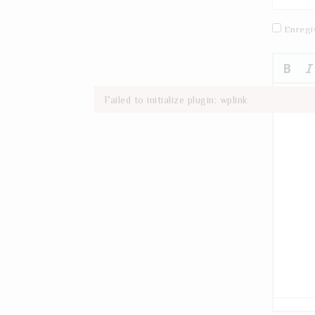
Enregi
Failed to initialize plugin: wplink
Failed to initialize plugin: wplink