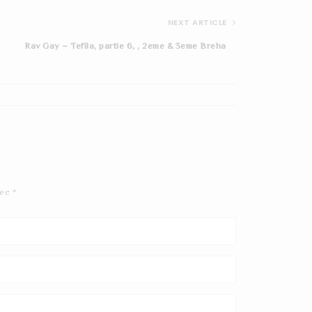
NEXT ARTICLE
Rav Gay – Tefila, partie 6, , 2eme & 3eme Breha
Rav-Gay-Toldot-RH-
Kislev-5786
vec
*