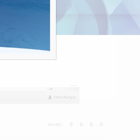
nvivialité"
00:00
Télécharger
SHARE: