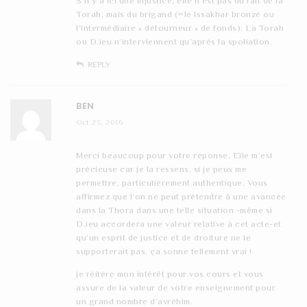
S’il y a ici une injustice, elle n’est pas du fait de la
Torah, mais du brigand (=le Issakhar bronzé ou
l’intermédiaire « détourneur » de fonds). La Torah
ou D.ieu n’interviennent qu’après la spoliation.
REPLY
BEN
Oct 23, 2016
Merci beaucoup pour votre réponse. Elle m’est
précieuse car je la ressens, si je peux me
permettre, particulièrement authentique. Vous
affirmez que l’on ne peut prétendre à une avancée
dans la Thora dans une telle situation -même si
D.ieu accordera une valeur relative à cet acte-et
qu’un esprit de justice et de droiture ne le
supporterait pas, ça sonne tellement vrai !
je réitère mon intérêt pour vos cours et vous
assure de la valeur de votre enseignement pour
un grand nombre d’avréhim.