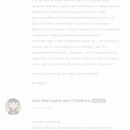
J’ai du mal à vous suivre car il n’y a pas plus
grande injustice que ça! et la thora n’aime pas les
injustices, encore moins quand elles sont
inaccessibles à l’entendement humain n’est-ce
pas (cf votre excellent cours sur le racisme –
merci encore pour celui-ci aussi)! alors comment
expliquer votre point de vue kvod arav?
A moins que vous n’affirmiez que ce « zévouloun »
aurait du se renseigner d’avantage sur les
agissement de faux « issahar » si le soutient qu’il
apporte à la thora lui tenait tant à coeur. Pensez-
vous que ceci peut être une piste de réponse?
merci beaucoup de votre disponibilité.
REPLY
RAV BINYAMIN WATTENBERG
Author
Oct 19, 2016
Bonne question.
Tout d’abord, Zvouloun doit se renseigner et