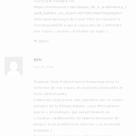
Voyez par exemple ici:
https://techouvot.com/shiour_de_b_wattenberg_f
autil_habiter_en_israel-vt17480.html?highlight=
dans mon message du 2 mai 2014 en réponse à
Yeochoua9696 à qui je reproche de « défendre
une cause » au lieu « d’étudier un sujet ».
REPLY
BEN
Oct 19, 2016
Bonjour, tout d’abord merci beaucoup pour la
richesse de vos cours, ils sont très instructifs et
forts intéressants.
J’aimerais vous poser une question sur ce cours :
autours de la 80ème minute, vous dites penser
que le « zévouloun » qui aurait financé un
« issahar » malhonnête (le fameux bronzeur de
plage), n’en profitera en rien car « ce n’est pas
magique ».