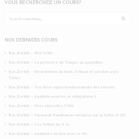
VOUS RECHERCHEZ UN COURS?
S
e
a
r
NOS DERNIERS COURS
c
h
Rav Zerbib – Réé 5786
Rav Zerbib – La présence du Temple au quotidien
Rav Zerbib – Bénédiction du mois d’elloul et son lien avec
Tishri
Rav Zerbib – Tou Beav approfondissements des raisons
Rav Zerbib – Kaddish sources et obligations 1
Rav Zerbib – Ekev étincelles 5786
Rav Zerbib – Parashat Waethanan variation sur la tefila et 515
Rav Zerbib – Les Tefilot du 9 Av
Rav Zerbib – Kaddish 1 en lien avec le 515