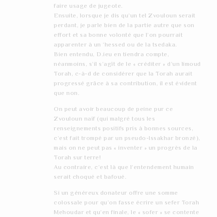
faire usage de jugeote.
Ensuite, lorsque je dis qu’un tel Zvouloun serait
perdant, je parle bien de la partie autre que son
effort et sa bonne volonté que l’on pourrait
apparenter à un ‘hessed ou de la tsedaka.
Bien entendu, D.ieu en tiendra compte,
néanmoins, s’il s’agît de le « créditer » d’un limoud
Torah, c-à-d de considérer que la Torah aurait
progressé grâce à sa contribution, il est évident
que non.
On peut avoir beaucoup de peine pur ce
Zvouloun naïf (qui malgré tous les
renseignements positifs pris à bonnes sources,
c’est fait trompé par un pseudo-Issakhar bronzé),
mais on ne peut pas « inventer » un progrès de la
Torah sur terre!
Au contraire, c’est là que l’entendement humain
serait choqué et bafoué.
Si un généreux donateur offre une somme
colossale pour qu’on fasse écrire un sefer Torah
Mehoudar et qu’en finale, le « sofer » se contente