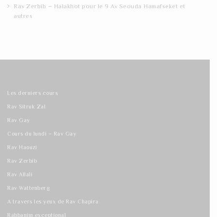
Rav Zerbib – Halakhot pour le 9 Av Seouda Hamafseket et
autres
Les derniers cours
Rav Sitruk Zal
Rav Gay
Cours du lundi – Rav Gay
Rav Haouzi
Rav Zerbib
Rav Allali
Rav Wattenberg
A travers les yeux de Rav Chapira
Rabbanim exceptional