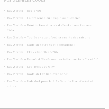
NOS DERNIERS COURS
c
h
Rav Zerbib – Réé 5786
Rav Zerbib – La présence du Temple au quotidien
Rav Zerbib – Bénédiction du mois d’elloul et son lien avec
Tishri
Rav Zerbib – Tou Beav approfondissements des raisons
Rav Zerbib – Kaddish sources et obligations 1
Rav Zerbib – Ekev étincelles 5786
Rav Zerbib – Parashat Waethanan variation sur la tefila et 515
Rav Zerbib – Les Tefilot du 9 Av
Rav Zerbib – Kaddish 1 en lien avec le 515
Rav Zerbib – Halakhot pour le 9 Av Seouda Hamafseket et
autres