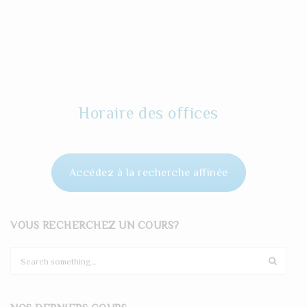
Horaire des offices
Accédez à la recherche affinée
VOUS RECHERCHEZ UN COURS?
S
e
a
r