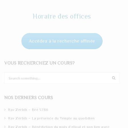
Horaire des offices
Accédez à la recherche affinée
VOUS RECHERCHEZ UN COURS?
S
e
a
r
NOS DERNIERS COURS
c
h
Rav Zerbib – Réé 5786
Rav Zerbib – La présence du Temple au quotidien
Rav Zerbib – Bénédiction du mois d’elloul et son lien avec