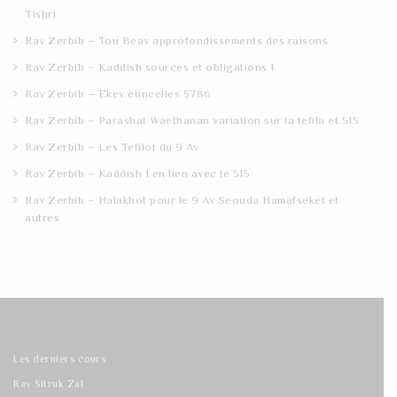
Tishri
Rav Zerbib – Tou Beav approfondissements des raisons
Rav Zerbib – Kaddish sources et obligations 1
Rav Zerbib – Ekev étincelles 5786
Rav Zerbib – Parashat Waethanan variation sur la tefila et 515
Rav Zerbib – Les Tefilot du 9 Av
Rav Zerbib – Kaddish 1 en lien avec le 515
Rav Zerbib – Halakhot pour le 9 Av Seouda Hamafseket et
autres
Les derniers cours
Rav Sitruk Zal