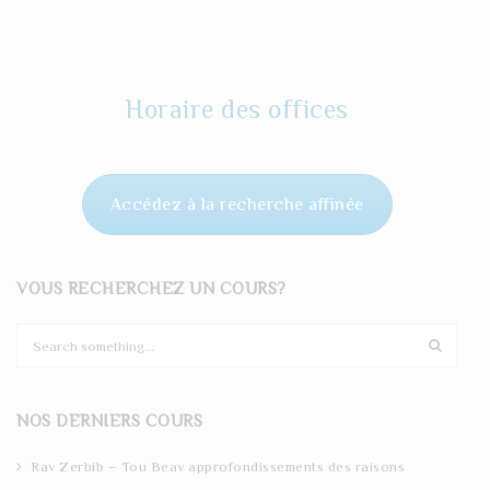
Horaire des offices
Accédez à la recherche affinée
VOUS RECHERCHEZ UN COURS?
S
e
a
r
NOS DERNIERS COURS
c
h
Rav Zerbib – Tou Beav approfondissements des raisons