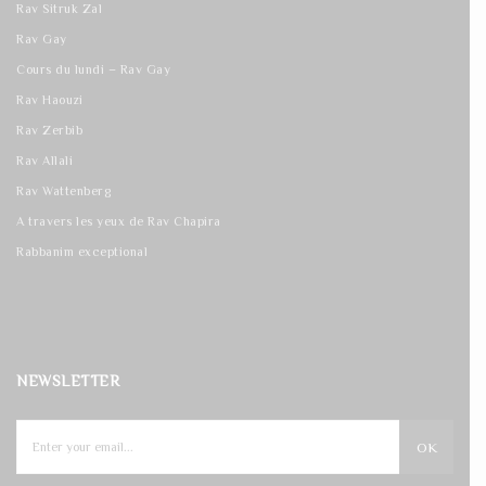
Rav Sitruk Zal
Rav Gay
Cours du lundi – Rav Gay
Rav Haouzi
Rav Zerbib
Rav Allali
Rav Wattenberg
A travers les yeux de Rav Chapira
Rabbanim exceptional
NEWSLETTER
OK