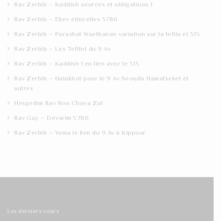
Rav Zerbib – Kaddish sources et obligations 1
Rav Zerbib – Ekev étincelles 5786
Rav Zerbib – Parashat Waethanan variation sur la tefila et 515
Rav Zerbib – Les Tefilot du 9 Av
Rav Zerbib – Kaddish 1 en lien avec le 515
Rav Zerbib – Halakhot pour le 9 Av Seouda Hamafseket et
autres
Hespedim Rav Ron Chaya Zal
Rav Gay – Dévarim 5786
Rav Zerbib – Yoma le lien du 9 Av à Kippour
Les derniers cours