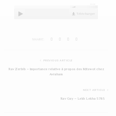
00:00
t
i
Télécharger
o
n
SHARE:
PREVIOUS ARTICLE
Rav Zerbib – Importance relative à propos des Mitswot chez
Avraham
NEXT ARTICLE
Rav Gay – Lekh Lekha 5785