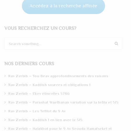
Accédez à la recherche affinée
VOUS RECHERCHEZ UN COURS?
S
e
a
r
NOS DERNIERS COURS
c
h
Rav Zerbib – Tou Beav approfondissements des raisons
Rav Zerbib – Kaddish sources et obligations 1
Rav Zerbib – Ekev étincelles 5786
Rav Zerbib – Parashat Waethanan variation sur la tefila et 515
Rav Zerbib – Les Tefilot du 9 Av
Rav Zerbib – Kaddish 1 en lien avec le 515
Rav Zerbib – Halakhot pour le 9 Av Seouda Hamafseket et