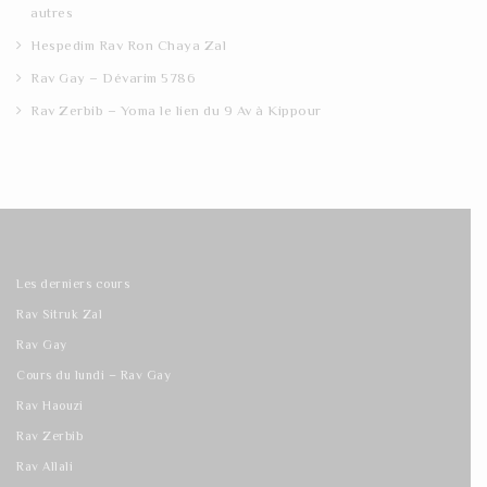
autres
Hespedim Rav Ron Chaya Zal
Rav Gay – Dévarim 5786
Rav Zerbib – Yoma le lien du 9 Av à Kippour
Les derniers cours
Rav Sitruk Zal
Rav Gay
Cours du lundi – Rav Gay
Rav Haouzi
Rav Zerbib
Rav Allali