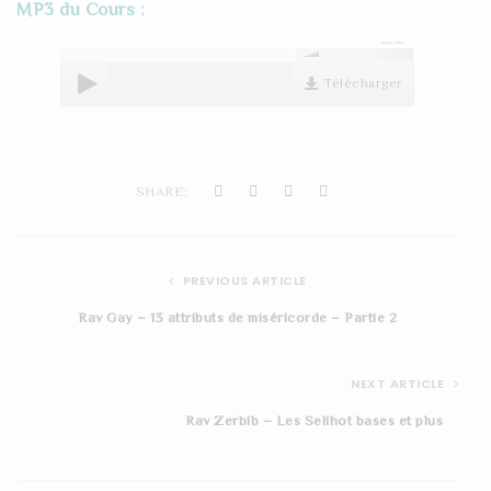
MP3 du Cours :
t
00:00
i
Télécharger
o
n
SHARE:
PREVIOUS ARTICLE
Rav Gay – 13 attributs de miséricorde – Partie 2
NEXT ARTICLE
Rav Zerbib – Les Selihot bases et plus