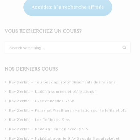
Accédez à la recherche affinée
VOUS RECHERCHEZ UN COURS?
S
e
a
r
NOS DERNIERS COURS
c
h
Rav Zerbib – Tou Beav approfondissements des raisons
Rav Zerbib – Kaddish sources et obligations 1
Rav Zerbib – Ekev étincelles 5786
Rav Zerbib – Parashat Waethanan variation sur la tefila et 515
Rav Zerbib – Les Tefilot du 9 Av
Rav Zerbib – Kaddish 1 en lien avec le 515
Rav Zerbib – Halakhot pour le 9 Av Seouda Hamafseket et