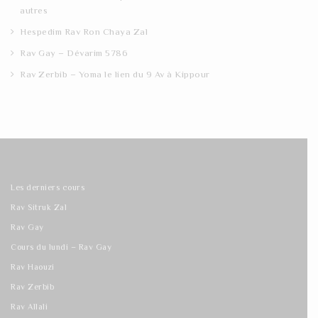
autres
Hespedim Rav Ron Chaya Zal
Rav Gay – Dévarim 5786
Rav Zerbib – Yoma le lien du 9 Av à Kippour
Les derniers cours
Rav Sitruk Zal
Rav Gay
Cours du lundi – Rav Gay
Rav Haouzi
Rav Zerbib
Rav Allali