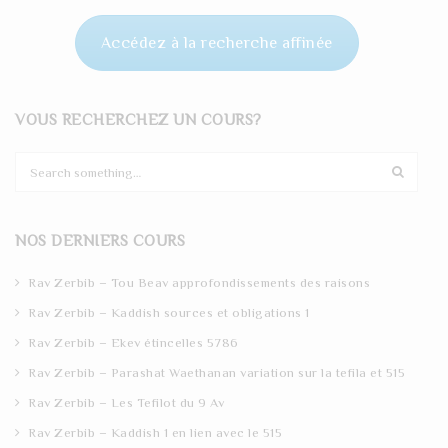
Accédez à la recherche affinée
VOUS RECHERCHEZ UN COURS?
S
e
a
r
NOS DERNIERS COURS
c
h
Rav Zerbib – Tou Beav approfondissements des raisons
Rav Zerbib – Kaddish sources et obligations 1
Rav Zerbib – Ekev étincelles 5786
Rav Zerbib – Parashat Waethanan variation sur la tefila et 515
Rav Zerbib – Les Tefilot du 9 Av
Rav Zerbib – Kaddish 1 en lien avec le 515