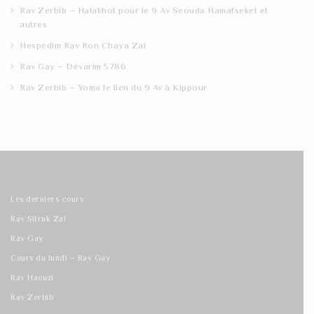
Rav Zerbib – Halakhot pour le 9 Av Seouda Hamafseket et
autres
Hespedim Rav Ron Chaya Zal
Rav Gay – Dévarim 5786
Rav Zerbib – Yoma le lien du 9 Av à Kippour
Les derniers cours
Rav Sitruk Zal
Rav Gay
Cours du lundi – Rav Gay
Rav Haouzi
Rav Zerbib