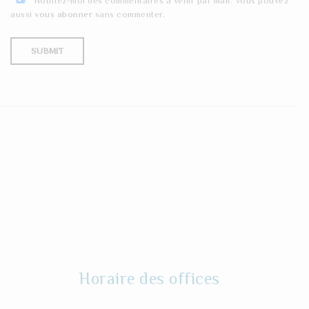
Notifiez-moi des commentaires à venir par mail. Vous pouvez
aussi
vous abonner
sans commenter.
Horaire des offices