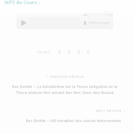
MP3 du Cours :
t
00:00
i
Télécharger
o
n
SHARE:
PREVIOUS ARTICLE
Rav Zerbib – La bénédiction sur la Thora obligation de la
Thora analyse fine suivant Rav Ben Tsion Aba Shaoul
NEXT ARTICLE
Rav Zerbib – 100 berakhot des calculs interressants