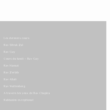
Les derniers cours
Rav Sitruk Zal
Rav Gay
Cours du lundi – Rav Gay
Rav Haouzi
Rav Zerbib
Rav Allali
Rav Wattenberg
A travers les yeux de Rav Chapira
Rabbanim exceptional