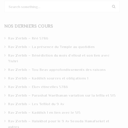
S
e
a
r
NOS DERNIERS COURS
c
h
Rav Zerbib – Réé 5786
Rav Zerbib – La présence du Temple au quotidien
Rav Zerbib – Bénédiction du mois d’elloul et son lien avec
Tishri
Rav Zerbib – Tou Beav approfondissements des raisons
Rav Zerbib – Kaddish sources et obligations 1
Rav Zerbib – Ekev étincelles 5786
Rav Zerbib – Parashat Waethanan variation sur la tefila et 515
Rav Zerbib – Les Tefilot du 9 Av
Rav Zerbib – Kaddish 1 en lien avec le 515
Rav Zerbib – Halakhot pour le 9 Av Seouda Hamafseket et
autres