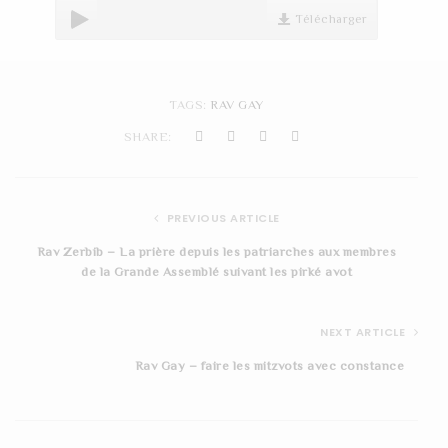
t
Télécharger
i
o
TAGS:
RAV GAY
n
SHARE:
PREVIOUS ARTICLE
Rav Zerbib – La prière depuis les patriarches aux membres
de la Grande Assemblé suivant les pirké avot
NEXT ARTICLE
Rav Gay – faire les mitzvots avec constance