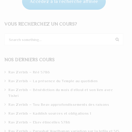
Accédez à la recherche affinée
VOUS RECHERCHEZ UN COURS?
S
e
a
r
NOS DERNIERS COURS
c
h
Rav Zerbib – Réé 5786
Rav Zerbib – La présence du Temple au quotidien
Rav Zerbib – Bénédiction du mois d’elloul et son lien avec
Tishri
Rav Zerbib – Tou Beav approfondissements des raisons
Rav Zerbib – Kaddish sources et obligations 1
Rav Zerbib – Ekev étincelles 5786
Rav Zerbib – Parashat Waethanan variation sur la tefila et 515