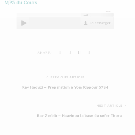
MP3 du Cours
t
00:00
i
Télécharger
o
n
SHARE:
PREVIOUS ARTICLE
Rav Haouzi – Préparation à Yom Kippour 5784
NEXT ARTICLE
Rav Zerbib – Haazinou la base du sefer Thora