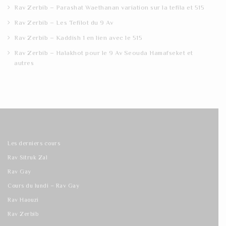
Rav Zerbib – Parashat Waethanan variation sur la tefila et 515
Rav Zerbib – Les Tefilot du 9 Av
Rav Zerbib – Kaddish 1 en lien avec le 515
Rav Zerbib – Halakhot pour le 9 Av Seouda Hamafseket et
autres
Les derniers cours
Rav Sitruk Zal
Rav Gay
Cours du lundi – Rav Gay
Rav Haouzi
Rav Zerbib