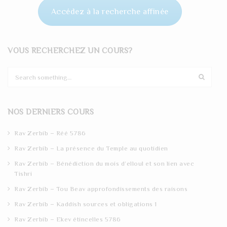
Accédez à la recherche affinée
VOUS RECHERCHEZ UN COURS?
S
e
a
r
NOS DERNIERS COURS
c
h
Rav Zerbib – Réé 5786
Rav Zerbib – La présence du Temple au quotidien
Rav Zerbib – Bénédiction du mois d’elloul et son lien avec
Tishri
Rav Zerbib – Tou Beav approfondissements des raisons
Rav Zerbib – Kaddish sources et obligations 1
Rav Zerbib – Ekev étincelles 5786