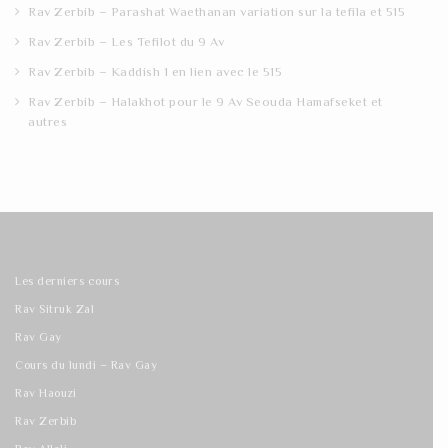
Rav Zerbib – Parashat Waethanan variation sur la tefila et 515
Rav Zerbib – Les Tefilot du 9 Av
Rav Zerbib – Kaddish 1 en lien avec le 515
Rav Zerbib – Halakhot pour le 9 Av Seouda Hamafseket et
autres
Les derniers cours
Rav Sitruk Zal
Rav Gay
Cours du lundi – Rav Gay
Rav Haouzi
Rav Zerbib