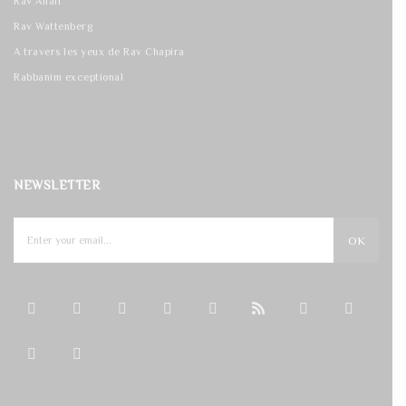
Rav Allali
Rav Wattenberg
A travers les yeux de Rav Chapira
Rabbanim exceptional
NEWSLETTER
OK