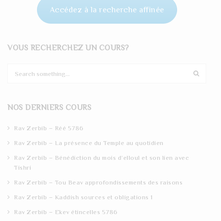
Accédez à la recherche affinée
VOUS RECHERCHEZ UN COURS?
S
e
a
r
NOS DERNIERS COURS
c
h
Rav Zerbib – Réé 5786
Rav Zerbib – La présence du Temple au quotidien
Rav Zerbib – Bénédiction du mois d’elloul et son lien avec
Tishri
Rav Zerbib – Tou Beav approfondissements des raisons
Rav Zerbib – Kaddish sources et obligations 1
Rav Zerbib – Ekev étincelles 5786