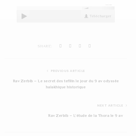
00:00
t
i
Télécharger
o
n
SHARE:
PREVIOUS ARTICLE
Rav Zerbib – Le secret des tefilin le jour du 9 av odyssée
halakhique historique
NEXT ARTICLE
Rav Zerbib – L’étude de la Thora le 9 av