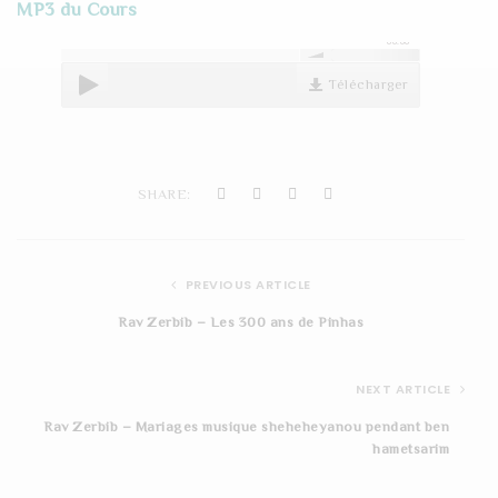
MP3 du Cours
t
00:00
i
Télécharger
o
n
SHARE:
PREVIOUS ARTICLE
Rav Zerbib – Les 300 ans de Pinhas
NEXT ARTICLE
Rav Zerbib – Mariages musique sheheheyanou pendant ben
hametsarim