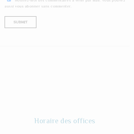
Notifiez-moi des commentaires à venir par mail. Vous pouvez
aussi
vous abonner
sans commenter.
Horaire des offices