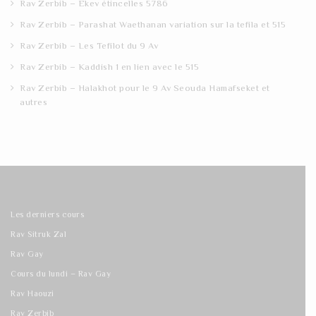
Rav Zerbib – Ekev étincelles 5786
Rav Zerbib – Parashat Waethanan variation sur la tefila et 515
Rav Zerbib – Les Tefilot du 9 Av
Rav Zerbib – Kaddish 1 en lien avec le 515
Rav Zerbib – Halakhot pour le 9 Av Seouda Hamafseket et
autres
Les derniers cours
Rav Sitruk Zal
Rav Gay
Cours du lundi – Rav Gay
Rav Haouzi
Rav Zerbib