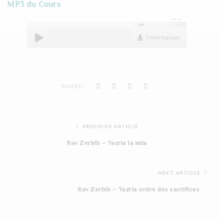
MP3 du Cours
t
00:00
i
Télécharger
o
n
SHARE:
PREVIOUS ARTICLE
Rav Zerbib – Tazria la mila
NEXT ARTICLE
Rav Zerbib – Tazria ordre des sacrifices