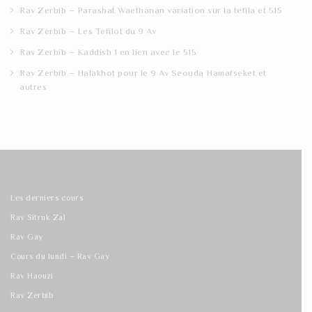
Rav Zerbib – Parashat Waethanan variation sur la tefila et 515
Rav Zerbib – Les Tefilot du 9 Av
Rav Zerbib – Kaddish 1 en lien avec le 515
Rav Zerbib – Halakhot pour le 9 Av Seouda Hamafseket et
autres
Les derniers cours
Rav Sitruk Zal
Rav Gay
Cours du lundi – Rav Gay
Rav Haouzi
Rav Zerbib