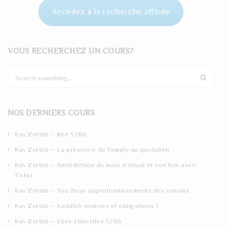
Accédez à la recherche affinée
VOUS RECHERCHEZ UN COURS?
S
e
a
r
NOS DERNIERS COURS
c
h
Rav Zerbib – Réé 5786
Rav Zerbib – La présence du Temple au quotidien
Rav Zerbib – Bénédiction du mois d’elloul et son lien avec
Tishri
Rav Zerbib – Tou Beav approfondissements des raisons
Rav Zerbib – Kaddish sources et obligations 1
Rav Zerbib – Ekev étincelles 5786