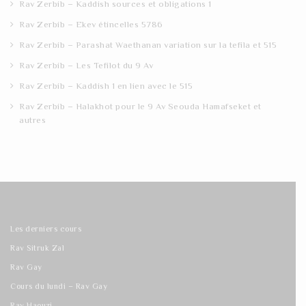
Rav Zerbib – Kaddish sources et obligations 1
Rav Zerbib – Ekev étincelles 5786
Rav Zerbib – Parashat Waethanan variation sur la tefila et 515
Rav Zerbib – Les Tefilot du 9 Av
Rav Zerbib – Kaddish 1 en lien avec le 515
Rav Zerbib – Halakhot pour le 9 Av Seouda Hamafseket et
autres
Les derniers cours
Rav Sitruk Zal
Rav Gay
Cours du lundi – Rav Gay
Rav Haouzi