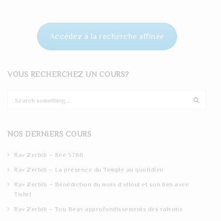
Accédez à la recherche affinée
VOUS RECHERCHEZ UN COURS?
S
e
a
r
NOS DERNIERS COURS
c
h
Rav Zerbib – Réé 5786
Rav Zerbib – La présence du Temple au quotidien
Rav Zerbib – Bénédiction du mois d’elloul et son lien avec
Tishri
Rav Zerbib – Tou Beav approfondissements des raisons