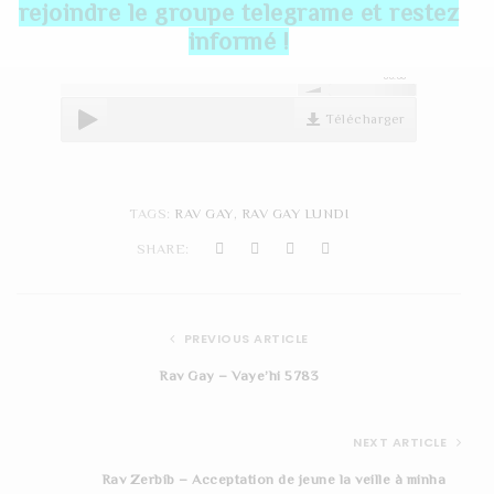
rejoindre le groupe telegrame et restez
t
informé !
i
00:00
o
Télécharger
n
TAGS:
RAV GAY
,
RAV GAY LUNDI
SHARE:
PREVIOUS ARTICLE
Rav Gay – Vaye’hi 5783
NEXT ARTICLE
Rav Zerbib – Acceptation de jeune la veille à minha