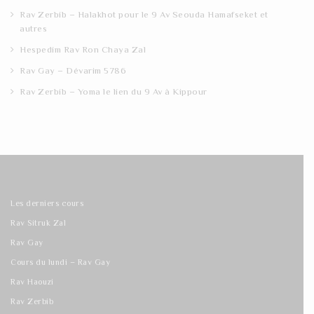
Rav Zerbib – Halakhot pour le 9 Av Seouda Hamafseket et
autres
Hespedim Rav Ron Chaya Zal
Rav Gay – Dévarim 5786
Rav Zerbib – Yoma le lien du 9 Av à Kippour
Les derniers cours
Rav Sitruk Zal
Rav Gay
Cours du lundi – Rav Gay
Rav Haouzi
Rav Zerbib