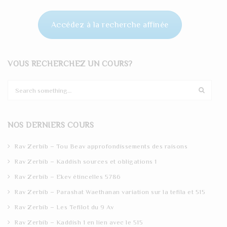
Accédez à la recherche affinée
VOUS RECHERCHEZ UN COURS?
S
e
a
r
NOS DERNIERS COURS
c
h
Rav Zerbib – Tou Beav approfondissements des raisons
Rav Zerbib – Kaddish sources et obligations 1
Rav Zerbib – Ekev étincelles 5786
Rav Zerbib – Parashat Waethanan variation sur la tefila et 515
Rav Zerbib – Les Tefilot du 9 Av
Rav Zerbib – Kaddish 1 en lien avec le 515