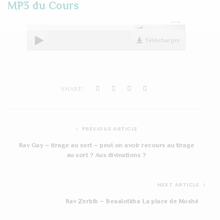
MP3 du Cours
t
00:00
i
Télécharger
o
n
SHARE:
PREVIOUS ARTICLE
Rav Gay – tirage au sort – peut on avoir recours au tirage
au sort ? Aux divinations ?
NEXT ARTICLE
Rav Zerbib – Beaalotkha La place de Moshé