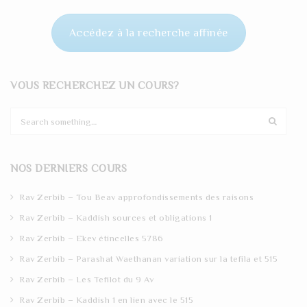
Accédez à la recherche affinée
VOUS RECHERCHEZ UN COURS?
S
e
a
r
NOS DERNIERS COURS
c
h
Rav Zerbib – Tou Beav approfondissements des raisons
Rav Zerbib – Kaddish sources et obligations 1
Rav Zerbib – Ekev étincelles 5786
Rav Zerbib – Parashat Waethanan variation sur la tefila et 515
Rav Zerbib – Les Tefilot du 9 Av
Rav Zerbib – Kaddish 1 en lien avec le 515