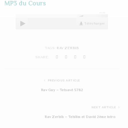
MP3 du Cours
t
00:00
i
Télécharger
o
n
TAGS:
RAV ZERBIB
SHARE:
PREVIOUS ARTICLE
Rav Gay – Tetsavé 5782
NEXT ARTICLE
Rav Zerbib – Tehilim et David 2ème intro