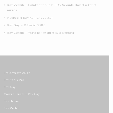
Rav Zerbib – Halakhot pour le 9 Av Seouda Hamafseket et
autres
Hespedim Rav Ron Chaya Zal
Rav Gay – Dévarim 5786
Rav Zerbib – Yoma le lien du 9 Av à Kippour
Les derniers cours
Rav Sitruk Zal
Rav Gay
Cours du lundi – Rav Gay
Rav Haouzi
Rav Zerbib