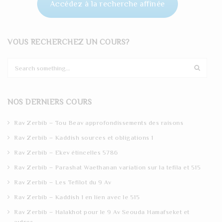
Accédez à la recherche affinée
VOUS RECHERCHEZ UN COURS?
S
e
a
r
NOS DERNIERS COURS
c
h
Rav Zerbib – Tou Beav approfondissements des raisons
Rav Zerbib – Kaddish sources et obligations 1
Rav Zerbib – Ekev étincelles 5786
Rav Zerbib – Parashat Waethanan variation sur la tefila et 515
Rav Zerbib – Les Tefilot du 9 Av
Rav Zerbib – Kaddish 1 en lien avec le 515
Rav Zerbib – Halakhot pour le 9 Av Seouda Hamafseket et
autres