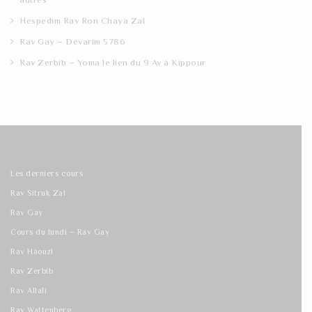
Hespedim Rav Ron Chaya Zal
Rav Gay – Dévarim 5786
Rav Zerbib – Yoma le lien du 9 Av à Kippour
Les derniers cours
Rav Sitruk Zal
Rav Gay
Cours du lundi – Rav Gay
Rav Haouzi
Rav Zerbib
Rav Allali
Rav Wattenberg