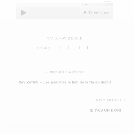
00:00
t
Télécharger
i
o
n
TAGS:
RAV ZERBIB
SHARE:
PREVIOUS ARTICLE
Rav Zerbib – Les psaumes le lien de la fin au début
NEXT ARTICLE
JE FAIS UN DON!