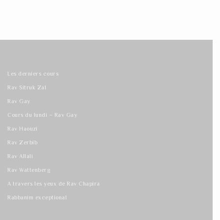
Les derniers cours
Rav Sitruk Zal
Rav Gay
Cours du lundi – Rav Gay
Rav Haouzi
Rav Zerbib
Rav Allali
Rav Wattenberg
A travers les yeux de Rav Chapira
Rabbanim exceptional