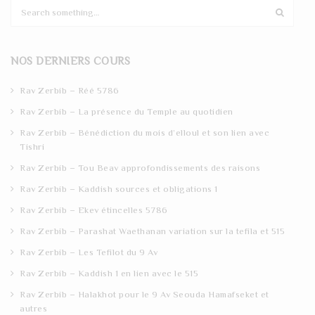
S
e
a
r
NOS DERNIERS COURS
c
h
Rav Zerbib – Réé 5786
Rav Zerbib – La présence du Temple au quotidien
Rav Zerbib – Bénédiction du mois d’elloul et son lien avec
Tishri
Rav Zerbib – Tou Beav approfondissements des raisons
Rav Zerbib – Kaddish sources et obligations 1
Rav Zerbib – Ekev étincelles 5786
Rav Zerbib – Parashat Waethanan variation sur la tefila et 515
Rav Zerbib – Les Tefilot du 9 Av
Rav Zerbib – Kaddish 1 en lien avec le 515
Rav Zerbib – Halakhot pour le 9 Av Seouda Hamafseket et
autres