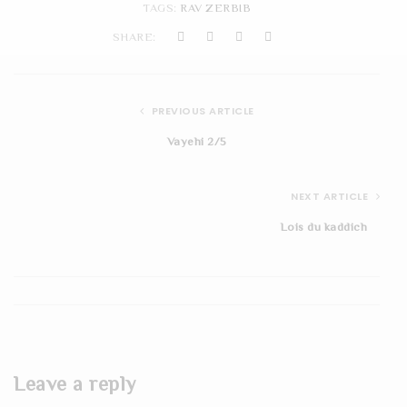
TAGS:
RAV ZERBIB
t
SHARE:
i
o
PREVIOUS ARTICLE
n
Vayehi 2/5
NEXT ARTICLE
Lois du kaddich
Leave a reply