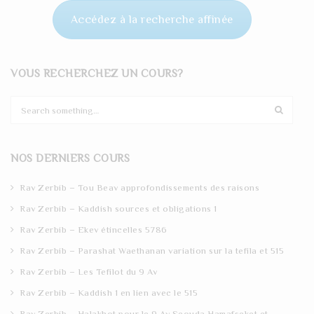
Accédez à la recherche affinée
VOUS RECHERCHEZ UN COURS?
S
e
a
r
NOS DERNIERS COURS
c
h
Rav Zerbib – Tou Beav approfondissements des raisons
Rav Zerbib – Kaddish sources et obligations 1
Rav Zerbib – Ekev étincelles 5786
Rav Zerbib – Parashat Waethanan variation sur la tefila et 515
Rav Zerbib – Les Tefilot du 9 Av
Rav Zerbib – Kaddish 1 en lien avec le 515
Rav Zerbib – Halakhot pour le 9 Av Seouda Hamafseket et