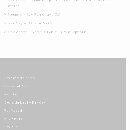
autres
Hespedim Rav Ron Chaya Zal
Rav Gay – Dévarim 5786
Rav Zerbib – Yoma le lien du 9 Av à Kippour
Les derniers cours
Rav Sitruk Zal
Rav Gay
Cours du lundi – Rav Gay
Rav Haouzi
Rav Zerbib
Rav Allali