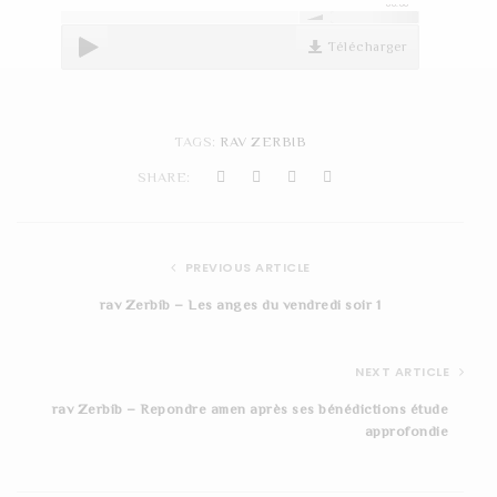
00:00
t
Télécharger
i
o
n
TAGS:
RAV ZERBIB
SHARE:
PREVIOUS ARTICLE
rav Zerbib – Les anges du vendredi soir 1
NEXT ARTICLE
rav Zerbib – Repondre amen après ses bénédictions étude
approfondie