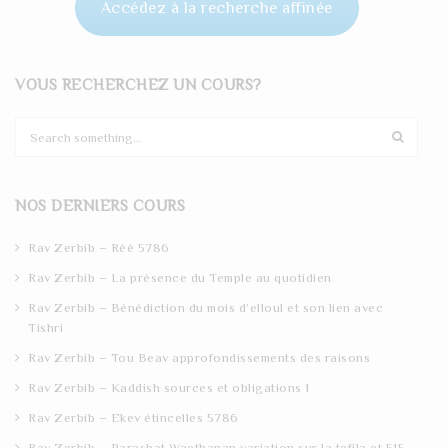
Accédez à la recherche affinée
VOUS RECHERCHEZ UN COURS?
S
e
a
r
NOS DERNIERS COURS
c
h
Rav Zerbib – Réé 5786
Rav Zerbib – La présence du Temple au quotidien
Rav Zerbib – Bénédiction du mois d’elloul et son lien avec
Tishri
Rav Zerbib – Tou Beav approfondissements des raisons
Rav Zerbib – Kaddish sources et obligations 1
Rav Zerbib – Ekev étincelles 5786
Rav Zerbib – Parashat Waethanan variation sur la tefila et 515