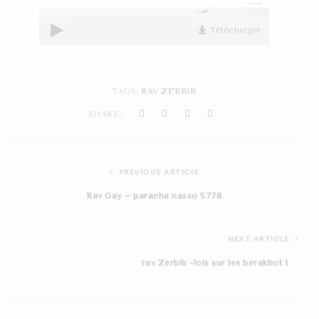
00:00
t
Télécharger
i
o
n
TAGS:
RAV ZERBIB
SHARE:
PREVIOUS ARTICLE
Rav Gay – paracha nasso 5778
NEXT ARTICLE
rav Zerbib -lois sur les berakhot 1