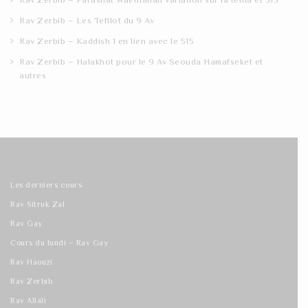
Rav Zerbib – Les Tefilot du 9 Av
Rav Zerbib – Kaddish 1 en lien avec le 515
Rav Zerbib – Halakhot pour le 9 Av Seouda Hamafseket et
autres
Les derniers cours
Rav Sitruk Zal
Rav Gay
Cours du lundi – Rav Gay
Rav Haouzi
Rav Zerbib
Rav Allali