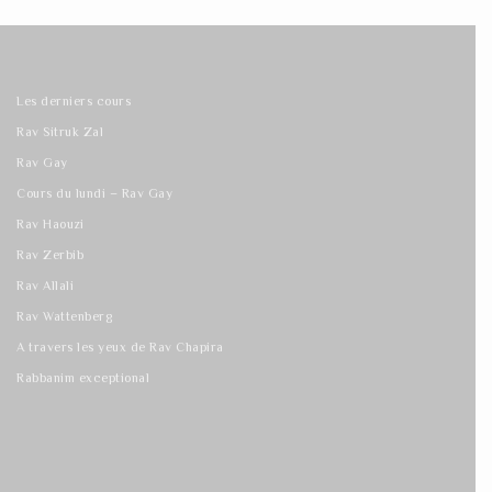
Les derniers cours
Rav Sitruk Zal
Rav Gay
Cours du lundi – Rav Gay
Rav Haouzi
Rav Zerbib
Rav Allali
Rav Wattenberg
A travers les yeux de Rav Chapira
Rabbanim exceptional