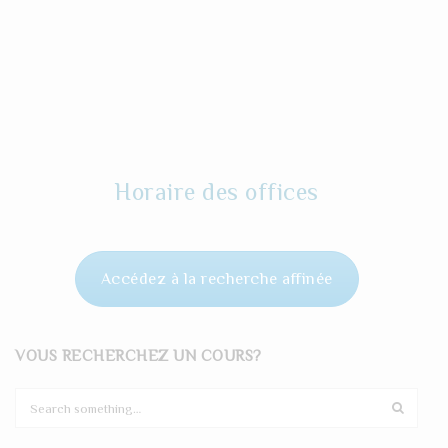
Horaire des offices
Accédez à la recherche affinée
VOUS RECHERCHEZ UN COURS?
S
e
a