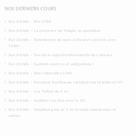
r
NOS DERNIERS COURS
c
h
Rav Zerbib – Réé 5786
Rav Zerbib – La présence du Temple au quotidien
Rav Zerbib – Bénédiction du mois d’elloul et son lien avec
Tishri
Rav Zerbib – Tou Beav approfondissements des raisons
Rav Zerbib – Kaddish sources et obligations 1
Rav Zerbib – Ekev étincelles 5786
Rav Zerbib – Parashat Waethanan variation sur la tefila et 515
Rav Zerbib – Les Tefilot du 9 Av
Rav Zerbib – Kaddish 1 en lien avec le 515
Rav Zerbib – Halakhot pour le 9 Av Seouda Hamafseket et
autres