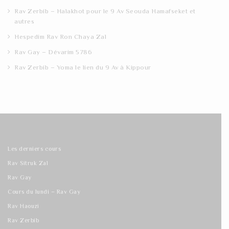
Rav Zerbib – Halakhot pour le 9 Av Seouda Hamafseket et
autres
Hespedim Rav Ron Chaya Zal
Rav Gay – Dévarim 5786
Rav Zerbib – Yoma le lien du 9 Av à Kippour
Les derniers cours
Rav Sitruk Zal
Rav Gay
Cours du lundi – Rav Gay
Rav Haouzi
Rav Zerbib