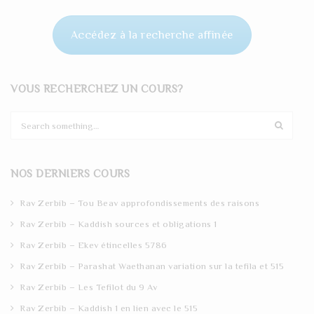
Accédez à la recherche affinée
VOUS RECHERCHEZ UN COURS?
S
e
a
r
NOS DERNIERS COURS
c
h
Rav Zerbib – Tou Beav approfondissements des raisons
Rav Zerbib – Kaddish sources et obligations 1
Rav Zerbib – Ekev étincelles 5786
Rav Zerbib – Parashat Waethanan variation sur la tefila et 515
Rav Zerbib – Les Tefilot du 9 Av
Rav Zerbib – Kaddish 1 en lien avec le 515