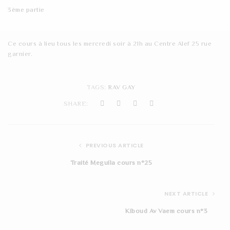
t
3ème partie
i
Ce cours à lieu tous les mercredi soir à 21h au Centre Alef 25 rue
o
garnier.
n
TAGS:
RAV GAY
SHARE:
PREVIOUS ARTICLE
Traité Meguila cours n°25
NEXT ARTICLE
Kiboud Av Vaem cours n°3