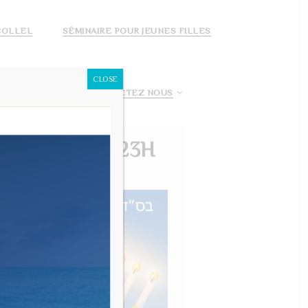
COLLEL
SÉMINAIRE POUR JEUNES FILLES
CLOSE
 FAIS UN DON!
CONTACTEZ NOUS
– DE 15H À 23H