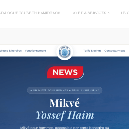
ATALOGUE DU BETH HAMIDRACH
ALEF & SERVICES
LE 
E ALEF
DEMANDE DE PRÉ INSCRIPTION ECOLE ALEF
JE
KAN – MECREDI 10 DÉCEMBRE 