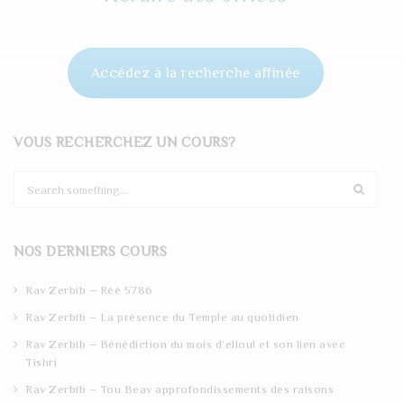
Accédez à la recherche affinée
VOUS RECHERCHEZ UN COURS?
S
e
a
r
NOS DERNIERS COURS
c
h
Rav Zerbib – Réé 5786
Rav Zerbib – La présence du Temple au quotidien
Rav Zerbib – Bénédiction du mois d’elloul et son lien avec
Tishri
Rav Zerbib – Tou Beav approfondissements des raisons