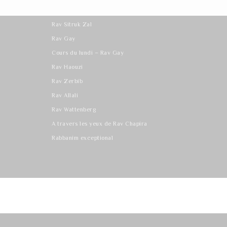
Les derniers cours
Rav Sitruk Zal
Rav Gay
Cours du lundi – Rav Gay
Rav Haouzi
Rav Zerbib
Rav Allali
Rav Wattenberg
A travers les yeux de Rav Chapira
Rabbanim exceptional