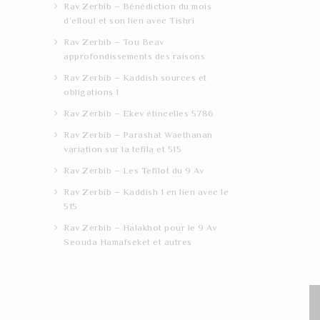
Rav Zerbib – Bénédiction du mois
d’elloul et son lien avec Tishri
Rav Zerbib – Tou Beav
approfondissements des raisons
Rav Zerbib – Kaddish sources et
obligations 1
Rav Zerbib – Ekev étincelles 5786
Rav Zerbib – Parashat Waethanan
variation sur la tefila et 515
Rav Zerbib – Les Tefilot du 9 Av
Rav Zerbib – Kaddish 1 en lien avec le
515
Rav Zerbib – Halakhot pour le 9 Av
Seouda Hamafseket et autres