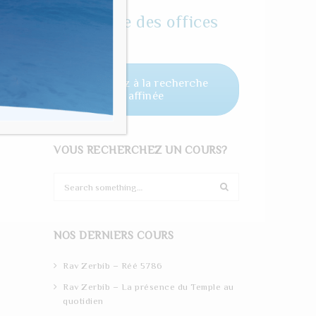
Horaire des offices
Accédez à la recherche
affinée
VOUS RECHERCHEZ UN COURS?
S
e
a
r
NOS DERNIERS COURS
c
h
Rav Zerbib – Réé 5786
Rav Zerbib – La présence du Temple au
quotidien