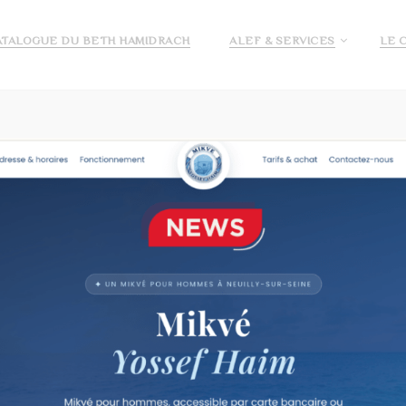
ATALOGUE DU BETH HAMIDRACH
ALEF & SERVICES
LE 
E ALEF
DEMANDE DE PRÉ INSCRIPTION ECOLE ALEF
JE
veuillez saisir votre mot de passe ci-dessous :