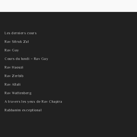
Les derniers cours
Rav Sitruk Zal
Rav Gay
Cours du lundi – Rav Gay
Rav Haouzi
Rav Zerbib
Rav Allali
Rav Wattenberg
A travers les yeux de Rav Chapira
Rabbanim exceptional