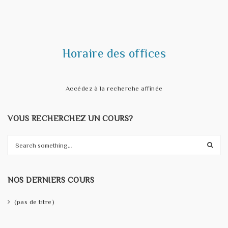
t
i
o
Horaire des offices
n
Accédez à la recherche affinée
VOUS RECHERCHEZ UN COURS?
S
e
a
r
NOS DERNIERS COURS
c
h
(pas de titre)