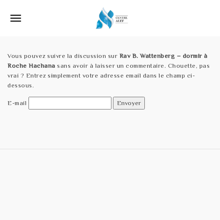
S
k
T
i
p
o
t
o
Vous pouvez suivre la discussion sur
Rav B. Wattenberg – dormir à
g
m
Roche Hachana
sans avoir à laisser un commentaire. Chouette, pas
a
g
vrai ? Entrez simplement votre adresse email dans le champ ci-
i
dessous.
l
n
c
E-mail
e
o
n
n
t
e
a
n
v
t
i
g
a