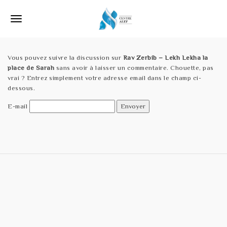
S
k
T
i
p
o
t
o
Vous pouvez suivre la discussion sur
Rav Zerbib – Lekh Lekha la
g
m
place de Sarah
sans avoir à laisser un commentaire. Chouette, pas
a
g
vrai ? Entrez simplement votre adresse email dans le champ ci-
i
dessous.
l
n
c
E-mail
e
o
n
n
t
e
a
n
v
t
i
g
a