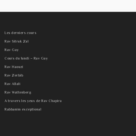
Les derniers cours
Rav Sitruk Zal
Rav Gay
Cours du lundi – Rav Gay
Rav Haouzi
Rav Zerbib
Rav Allali
Rav Wattenberg
A travers les yeux de Rav Chapira
Rabbanim exceptional