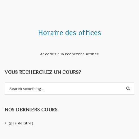
t
i
o
Horaire des offices
n
Accédez à la recherche affinée
VOUS RECHERCHEZ UN COURS?
S
e
a
r
NOS DERNIERS COURS
c
h
(pas de titre)