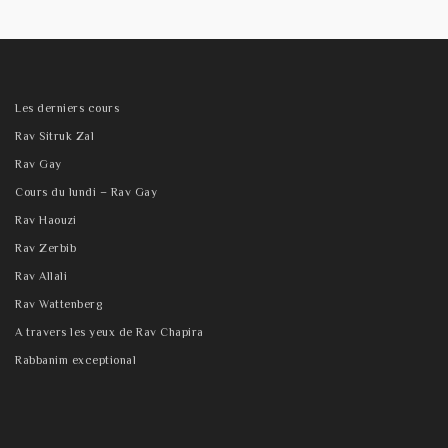
Les derniers cours
Rav Sitruk Zal
Rav Gay
Cours du lundi – Rav Gay
Rav Haouzi
Rav Zerbib
Rav Allali
Rav Wattenberg
A travers les yeux de Rav Chapira
Rabbanim exceptional