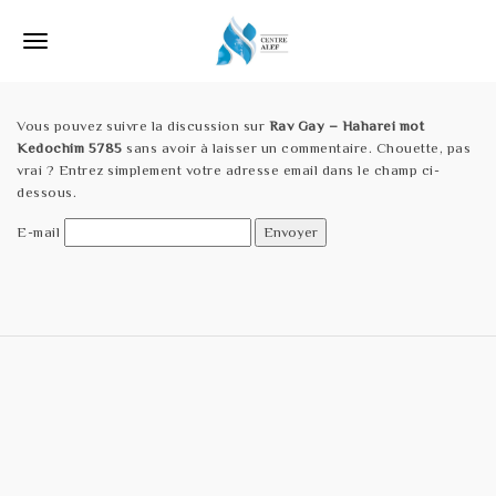
S
k
T
i
p
o
t
o
Vous pouvez suivre la discussion sur
Rav Gay – Haharei mot
g
m
Kedochim 5785
sans avoir à laisser un commentaire. Chouette, pas
a
g
vrai ? Entrez simplement votre adresse email dans le champ ci-
i
dessous.
l
n
c
E-mail
e
o
n
n
t
e
a
n
v
t
i
g
a