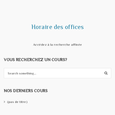
t
i
o
Horaire des offices
n
Accédez à la recherche affinée
VOUS RECHERCHEZ UN COURS?
S
e
a
r
NOS DERNIERS COURS
c
h
(pas de titre)