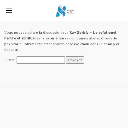
S
k
T
i
p
o
t
o
Vous pouvez suivre la discussion sur
Rav Zerbib – Le sefat emet
g
m
narure et spirituel
sans avoir à laisser un commentaire. Chouette,
a
g
pas vrai ? Entrez simplement votre adresse email dans le champ ci-
i
dessous.
l
n
c
E-mail
e
o
n
n
t
e
a
n
v
t
i
g
a