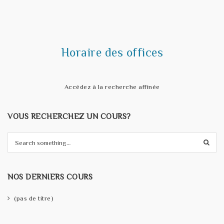
t
i
o
Horaire des offices
n
Accédez à la recherche affinée
VOUS RECHERCHEZ UN COURS?
S
e
a
r
NOS DERNIERS COURS
c
h
(pas de titre)