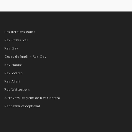
Les derniers cours
Rav Sitruk Zal
Rav Gay
Cours du lundi – Rav Gay
Rav Haouzi
Rav Zerbib
Rav Allali
Rav Wattenberg
A travers les yeux de Rav Chapira
Rabbanim exceptional