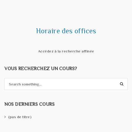
t
i
o
Horaire des offices
n
Accédez à la recherche affinée
VOUS RECHERCHEZ UN COURS?
S
e
a
r
NOS DERNIERS COURS
c
h
(pas de titre)