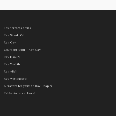
Les derniers cours
Rav Sitruk Zal
Rav Gay
Cours du lundi – Rav Gay
Rav Haouzi
Rav Zerbib
Rav Allali
Rav Wattenberg
A travers les yeux de Rav Chapira
Rabbanim exceptional