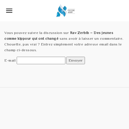
S
k
T
i
p
o
t
o
Vous pouvez suivre la discussion sur
Rav Zerbib – Des jeunes
g
m
comme kippour qui ont changé
sans avoir à laisser un commentaire.
a
g
Chouette, pas vrai ? Entrez simplement votre adresse email dans le
i
champ ci-dessous.
l
n
c
E-mail
e
o
n
n
t
e
a
n
v
t
i
g
a