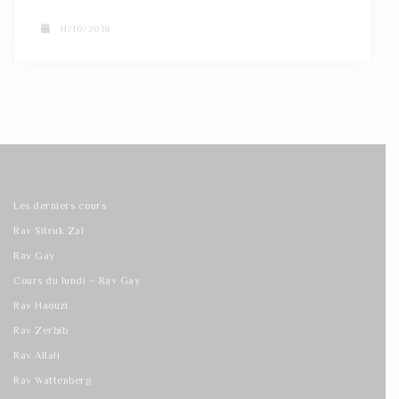
11/10/2018
Les derniers cours
Rav Sitruk Zal
Rav Gay
Cours du lundi – Rav Gay
Rav Haouzi
Rav Zerbib
Rav Allali
Rav Wattenberg