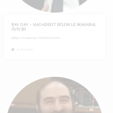
t
i
o
RAV GAY – HAGADDOT SELON LE MAHARAL
13/0/20
n
https://youtu.be/7UK6nozyOlo
13/05/2020