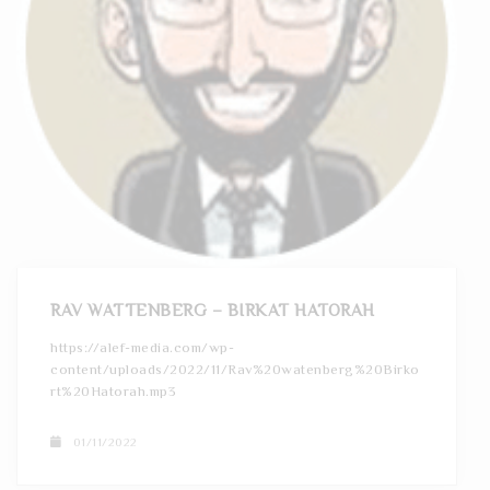
RAV WATTENBERG – BIRKAT HATORAH
https://alef-media.com/wp-
content/uploads/2022/11/Rav%20watenberg%20Birko
rt%20Hatorah.mp3
01/11/2022