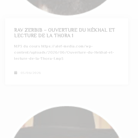
t
i
o
RAV ZERBIB – OUVERTURE DU HÉKHAL ET
LECTURE DE LA THORA 1
n
MP3 du cours https://alef-media.com/wp-
content/uploads/2026/06/Ouverture-du-Hekhal-et-
lecture-de-la-Thora-1.mp3
03/06/2026